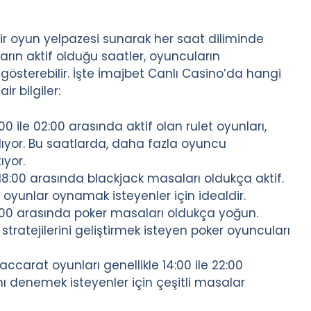
ir oyun yelpazesi sunarak her saat diliminde
rın aktif olduğu saatler, oyuncuların
 gösterebilir. İşte İmajbet Canlı Casino’da hangi
r bilgiler:
00 ile 02:00 arasında aktif olan rulet oyunları,
lıyor. Bu saatlarda, daha fazla oyuncu
ıyor.
e 18:00 arasında blackjack masaları oldukça aktif.
i oyunlar oynamak isteyenler için idealdir.
3:00 arasında poker masaları oldukça yoğun.
 stratejilerini geliştirmek isteyen poker oyuncuları
ccarat oyunları genellikle 14:00 ile 22:00
nı denemek isteyenler için çeşitli masalar