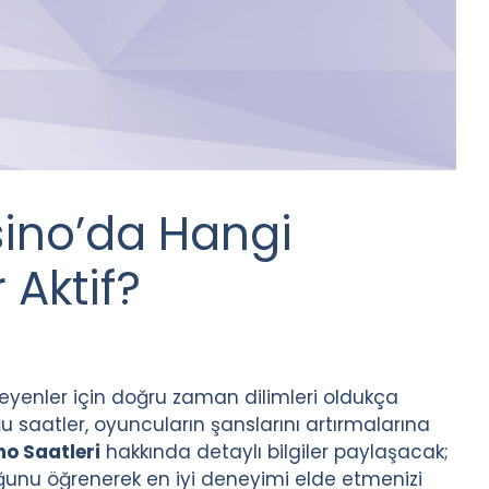
sino’da Hangi
 Aktif?
yenler için doğru zaman dilimleri oldukça
ğu saatler, oyuncuların şanslarını artırmalarına
no Saatleri
hakkında detaylı bilgiler paylaşacak;
ğunu öğrenerek en iyi deneyimi elde etmenizi