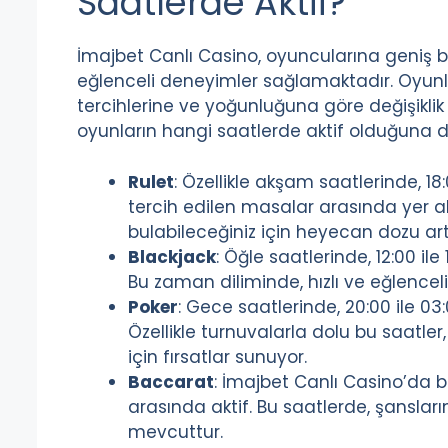
Saatlerde Aktif?
İmajbet Canlı Casino, oyuncularına geniş b
eğlenceli deneyimler sağlamaktadır. Oyunla
tercihlerine ve yoğunluğuna göre değişiklik
oyunların hangi saatlerde aktif olduğuna dai
Rulet
: Özellikle akşam saatlerinde, 18:
tercih edilen masalar arasında yer a
bulabileceğiniz için heyecan dozu art
Blackjack
: Öğle saatlerinde, 12:00 il
Bu zaman diliminde, hızlı ve eğlencel
Poker
: Gece saatlerinde, 20:00 ile 0
Özellikle turnuvalarla dolu bu saatler,
için fırsatlar sunuyor.
Baccarat
: İmajbet Canlı Casino’da ba
arasında aktif. Bu saatlerde, şansları
mevcuttur.