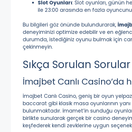
Slot Oyunları
: Slot oyunları, günün he
ile 23:00 arasında en fazla oyuncunun
Bu bilgileri göz önünde bulundurarak,
İmajb
deneyiminizi optimize edebilir ve en eğlenc
durumda, istediğiniz oyunu bulmak için canl
çekinmeyin.
Sıkça Sorulan Sorular
İmajbet Canlı Casino’da 
İmajbet Canlı Casino, geniş bir oyun yelpaz
baccarat gibi klasik masa oyunlarının yanı s
bulunmaktadır. İmamet’in sunduğu oyunlar, y
birlikte sunularak gerçek bir casino deneyimi
keşfederek kendi zevklerine uygun seçenekleri