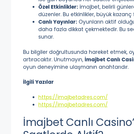
Özel Etkinlikler:
İmajbet, belirli günle
düzenler. Bu etkinlikler, büyük kazanç 
Canlı Yayınlar:
Oyunların aktif olduğu
daha fazla dikkat çekmektedir. Bu se
sunar.
Bu bilgiler doğrultusunda hareket etmek, 
artıracaktır. Unutmayın,
İmajbet Canlı Casi
oyun deneyimine ulaşmanın anahtarıdır.
İlgili Yazılar
https://imajbetadres.com/
https://imajbetadres.com/
İmajbet Canlı Casino