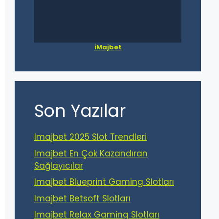
iMajbet
Son Yazılar
Imajbet 2025 Slot Trendleri
Imajbet En Çok Kazandıran
Sağlayıcılar
Imajbet Blueprint Gaming Slotları
Imajbet Betsoft Slotları
Imajbet Relax Gaming Slotları