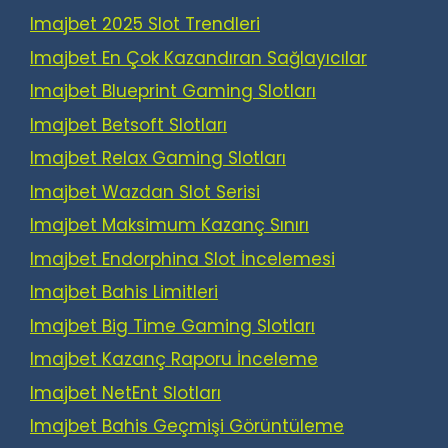
Imajbet 2025 Slot Trendleri
Imajbet En Çok Kazandıran Sağlayıcılar
Imajbet Blueprint Gaming Slotları
Imajbet Betsoft Slotları
Imajbet Relax Gaming Slotları
Imajbet Wazdan Slot Serisi
Imajbet Maksimum Kazanç Sınırı
Imajbet Endorphina Slot İncelemesi
Imajbet Bahis Limitleri
Imajbet Big Time Gaming Slotları
Imajbet Kazanç Raporu İnceleme
Imajbet NetEnt Slotları
Imajbet Bahis Geçmişi Görüntüleme