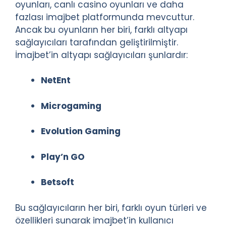
oyunları, canlı casino oyunları ve daha
fazlası imajbet platformunda mevcuttur.
Ancak bu oyunların her biri, farklı altyapı
sağlayıcıları tarafından geliştirilmiştir.
İmajbet’in altyapı sağlayıcıları şunlardır:
NetEnt
Microgaming
Evolution Gaming
Play’n GO
Betsoft
Bu sağlayıcıların her biri, farklı oyun türleri ve
özellikleri sunarak imajbet’in kullanıcı