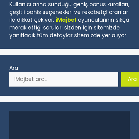
Kullanıcılarına sunduğu geniş bonus kuralları,
çeşitli bahis seçenekleri ve rekabetçi oranlar
ile dikkat çekiyor.
iMajbet
oyuncularının sıkça
merak ettiği soruları sizden için sitemizde
yanıtladık tüm detaylar sitemizde yer alıyor.
Ara
Ara