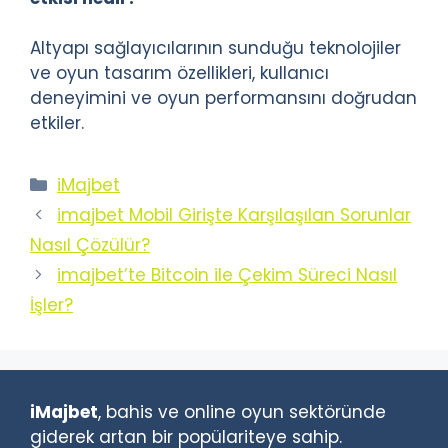
Altyapı sağlayıcılarının sunduğu teknolojiler
ve oyun tasarım özellikleri, kullanıcı
deneyimini ve oyun performansını doğrudan
etkiler.
Kategoriler
iMajbet
imajbet Mobil Girişte Karşılaşılan Sorunlar
Nasıl Çözülür?
imajbet’te Bitcoin ile Çekim Süreci Nasıl
İşler?
iMajbet
, bahis ve online oyun sektöründe
giderek artan bir popülariteye sahip.