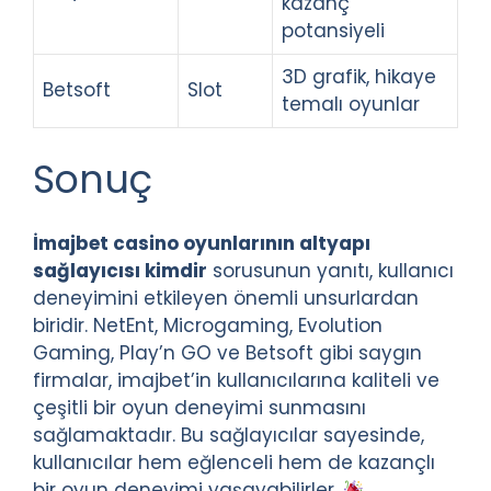
kazanç
potansiyeli
3D grafik, hikaye
Betsoft
Slot
temalı oyunlar
Sonuç
İmajbet casino oyunlarının altyapı
sağlayıcısı kimdir
sorusunun yanıtı, kullanıcı
deneyimini etkileyen önemli unsurlardan
biridir. NetEnt, Microgaming, Evolution
Gaming, Play’n GO ve Betsoft gibi saygın
firmalar, imajbet’in kullanıcılarına kaliteli ve
çeşitli bir oyun deneyimi sunmasını
sağlamaktadır. Bu sağlayıcılar sayesinde,
kullanıcılar hem eğlenceli hem de kazançlı
bir oyun deneyimi yaşayabilirler.