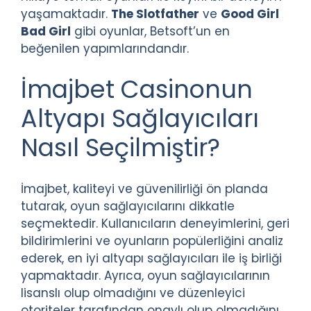
yaşamaktadır.
The Slotfather
ve
Good Girl
Bad Girl
gibi oyunlar, Betsoft’un en
beğenilen yapımlarındandır.
İmajbet Casinonun
Altyapı Sağlayıcıları
Nasıl Seçilmiştir?
İmajbet, kaliteyi ve güvenilirliği ön planda
tutarak, oyun sağlayıcılarını dikkatle
seçmektedir. Kullanıcıların deneyimlerini, geri
bildirimlerini ve oyunların popülerliğini analiz
ederek, en iyi altyapı sağlayıcıları ile iş birliği
yapmaktadır. Ayrıca, oyun sağlayıcılarının
lisanslı olup olmadığını ve düzenleyici
otoriteler tarafından onaylı olup olmadığını