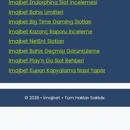
Imajbet Endorphina Slot İncelemesi
Imajbet Bahis Limitleri
Imajbet Big Time Gaming Slotları
Imajbet Kazanç Raporu İnceleme
Imajbet NetEnt Slotları
Imajbet Bahis Geçmişi Görüntüleme
Imajbet Play’n Go Slot Rehberi
Imajbet Kupon Kopyalama Nasıl Yapılır
© 2026 • İmajbet • Tüm Hakları Saklıdır.