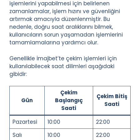
işlemlerini yapabilmesi için belirlenen
zamanlamalar, işlem hızını ve güvenliğini
artırmak amacıyla düzenlenmiştir. Bu
nedenle, doğru saat aralıklarını bilmek,
kullanıcıların sorun yaşamadan işlemlerini
tamamlamalarına yardımcı olur.
Genellikle İmajbet’te çekim işlemleri için
kullanılabilecek saat dilimleri aşağıdaki
gibidir:
Çekim
Çekim Bitiş
Gün
Başlangıç
Saati
Saati
Pazartesi
10:00
22:00
Salı
10:00
22:00