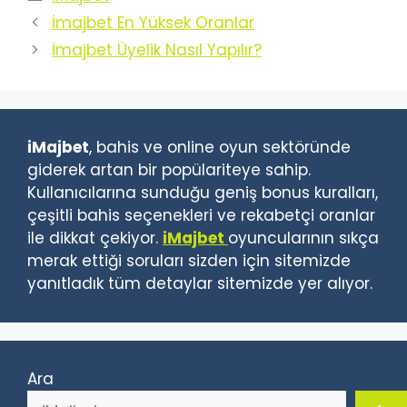
İmajbet En Yüksek Oranlar
İmajbet Üyelik Nasıl Yapılır?
iMajbet
, bahis ve online oyun sektöründe
giderek artan bir popülariteye sahip.
Kullanıcılarına sunduğu geniş bonus kuralları,
çeşitli bahis seçenekleri ve rekabetçi oranlar
ile dikkat çekiyor.
iMajbet
oyuncularının sıkça
merak ettiği soruları sizden için sitemizde
yanıtladık tüm detaylar sitemizde yer alıyor.
Ara