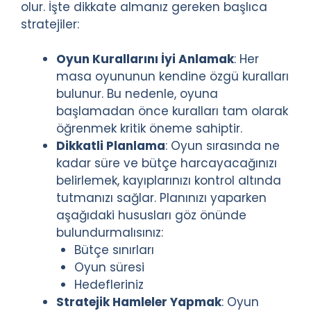
olur. İşte dikkate almanız gereken başlıca
stratejiler:
Oyun Kurallarını İyi Anlamak
: Her
masa oyununun kendine özgü kuralları
bulunur. Bu nedenle, oyuna
başlamadan önce kuralları tam olarak
öğrenmek kritik öneme sahiptir.
Dikkatli Planlama
: Oyun sırasında ne
kadar süre ve bütçe harcayacağınızı
belirlemek, kayıplarınızı kontrol altında
tutmanızı sağlar. Planınızı yaparken
aşağıdaki hususları göz önünde
bulundurmalısınız:
Bütçe sınırları
Oyun süresi
Hedefleriniz
Stratejik Hamleler Yapmak
: Oyun