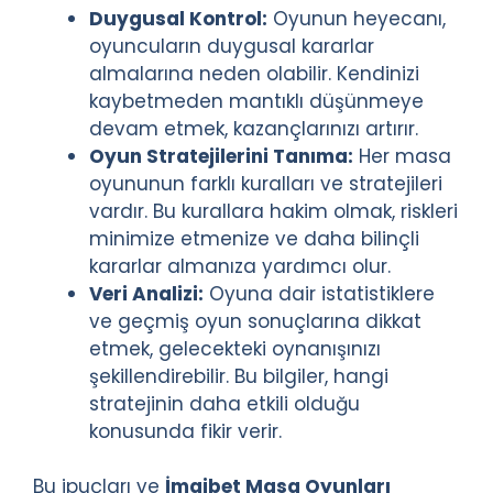
Duygusal Kontrol:
Oyunun heyecanı,
oyuncuların duygusal kararlar
almalarına neden olabilir. Kendinizi
kaybetmeden mantıklı düşünmeye
devam etmek, kazançlarınızı artırır.
Oyun Stratejilerini Tanıma:
Her masa
oyununun farklı kuralları ve stratejileri
vardır. Bu kurallara hakim olmak, riskleri
minimize etmenize ve daha bilinçli
kararlar almanıza yardımcı olur.
Veri Analizi:
Oyuna dair istatistiklere
ve geçmiş oyun sonuçlarına dikkat
etmek, gelecekteki oynanışınızı
şekillendirebilir. Bu bilgiler, hangi
stratejinin daha etkili olduğu
konusunda fikir verir.
Bu ipuçları ve
İmajbet Masa Oyunları