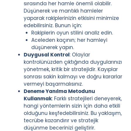
sırasında her hamle önemli olabilir.
Düşünerek ve mantıklı hamleler
yaparak rakiplerinizin etkisini minimize
edebilirsiniz. Bunun için:
Rakiplerin oyun stilini analiz edin.
Aceleden kaçının; her hamleyi
düşünerek yapın.
Duygusal Kontrol
: Olaylar
kontrolünüzden çıktığında duygularınızı
yönetmek, kritik bir stratejidir. Kayıplar
sonrası sakin kalmayı ve doğru kararlar
vermeyi başarmalısınız.
Deneme Yanılma Metodunu
Kullanmak
: Farklı stratejileri deneyerek,
hangi yöntemlerin sizin için daha etkili
olduğunu keşfedebilirsiniz. Bu yaklaşım,
tecrübe kazandırır ve stratejik
düşünme becerinizi geliştirir.