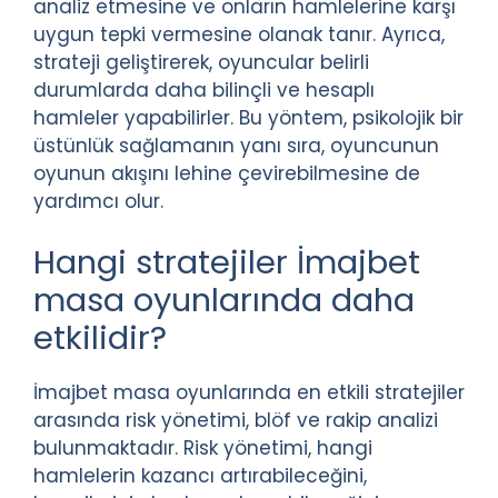
analiz etmesine ve onların hamlelerine karşı
uygun tepki vermesine olanak tanır. Ayrıca,
strateji geliştirerek, oyuncular belirli
durumlarda daha bilinçli ve hesaplı
hamleler yapabilirler. Bu yöntem, psikolojik bir
üstünlük sağlamanın yanı sıra, oyuncunun
oyunun akışını lehine çevirebilmesine de
yardımcı olur.
Hangi stratejiler İmajbet
masa oyunlarında daha
etkilidir?
İmajbet masa oyunlarında en etkili stratejiler
arasında risk yönetimi, blöf ve rakip analizi
bulunmaktadır. Risk yönetimi, hangi
hamlelerin kazancı artırabileceğini,