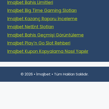
Imajbet Bahis Limitleri
Imajbet Big Time Gaming Slotları
Imajbet Kazanç Raporu İnceleme
Imajbet NetEnt Slotları
Imajbet Bahis Geçmişi Görüntüleme
Imajbet Play’n Go Slot Rehberi
Imajbet Kupon Kopyalama Nasıl Yapılır
© 2026 • İmajbet • Tüm Hakları Saklıdır.