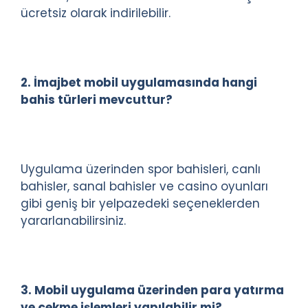
ücretsiz olarak indirilebilir.
2. İmajbet mobil uygulamasında hangi
bahis türleri mevcuttur?
Uygulama üzerinden spor bahisleri, canlı
bahisler, sanal bahisler ve casino oyunları
gibi geniş bir yelpazedeki seçeneklerden
yararlanabilirsiniz.
3. Mobil uygulama üzerinden para yatırma
ve çekme işlemleri yapılabilir mi?