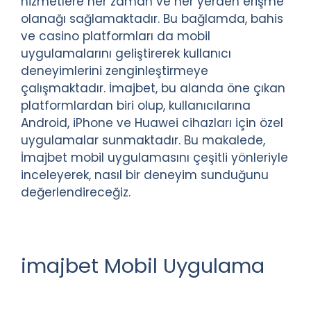
hizmetlere her zaman ve her yerden erişme
olanağı sağlamaktadır. Bu bağlamda, bahis
ve casino platformları da mobil
uygulamalarını geliştirerek kullanıcı
deneyimlerini zenginleştirmeye
çalışmaktadır. İmajbet, bu alanda öne çıkan
platformlardan biri olup, kullanıcılarına
Android, iPhone ve Huawei cihazları için özel
uygulamalar sunmaktadır. Bu makalede,
İmajbet mobil uygulamasını çeşitli yönleriyle
inceleyerek, nasıl bir deneyim sunduğunu
değerlendireceğiz.
imajbet Mobil Uygulama