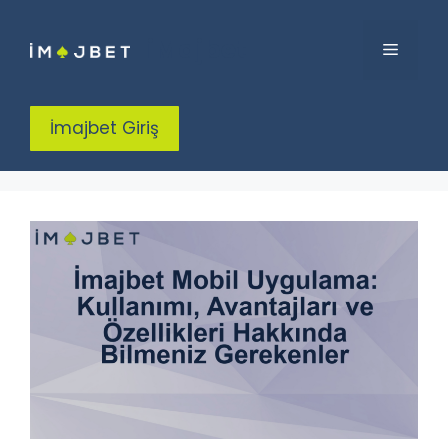
İçeriğe
atla
iMajbet
Menü
İmajbet Giriş