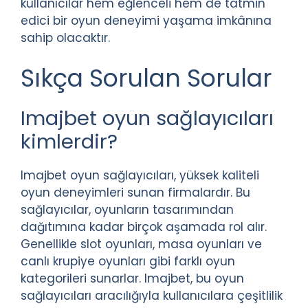
kullanıcılar hem eğlenceli hem de tatmin
edici bir oyun deneyimi yaşama imkânına
sahip olacaktır.
Sıkça Sorulan Sorular
Imajbet oyun sağlayıcıları
kimlerdir?
Imajbet oyun sağlayıcıları, yüksek kaliteli
oyun deneyimleri sunan firmalardır. Bu
sağlayıcılar, oyunların tasarımından
dağıtımına kadar birçok aşamada rol alır.
Genellikle slot oyunları, masa oyunları ve
canlı krupiye oyunları gibi farklı oyun
kategorileri sunarlar. Imajbet, bu oyun
sağlayıcıları aracılığıyla kullanıcılara çeşitlilik