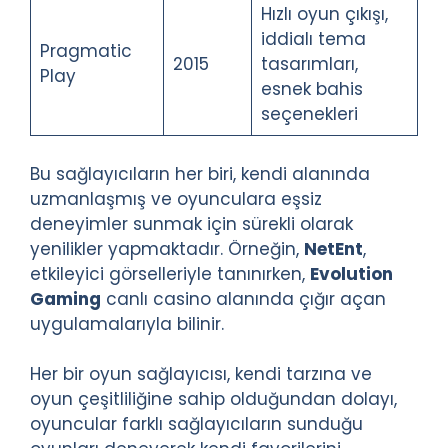
Hızlı oyun çıkışı,
iddialı tema
Pragmatic
2015
tasarımları,
Play
esnek bahis
seçenekleri
Bu sağlayıcıların her biri, kendi alanında
uzmanlaşmış ve oyunculara eşsiz
deneyimler sunmak için sürekli olarak
yenilikler yapmaktadır. Örneğin,
NetEnt
,
etkileyici görselleriyle tanınırken,
Evolution
Gaming
canlı casino alanında çığır açan
uygulamalarıyla bilinir.
Her bir oyun sağlayıcısı, kendi tarzına ve
oyun çeşitliliğine sahip olduğundan dolayı,
oyuncular farklı sağlayıcıların sunduğu