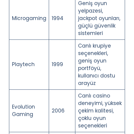
Geniş oyun
yelpazesi,
Microgaming
1994
jackpot oyunları,
güçlü güvenlik
sistemleri
Canlı krupiye
seçenekleri,
geniş oyun
Playtech
1999
portföyü,
kullanıcı dostu
arayüz
Canlı casino
deneyimi, yüksek
Evolution
2006
çekim kalitesi,
Gaming
çoklu oyun
seçenekleri