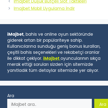
Imajbet Düşük Bütçeli Slot Taktikleri
Imajbet Mobil Uygulama İndir
iMajbet
, bahis ve online oyun sektöründe
giderek artan bir popülariteye sahip.
Kullanıcılarına sunduğu geniş bonus kuralları,
çeşitli bahis seçenekleri ve rekabetçi oranlar
ile dikkat çekiyor.
iMajbet
oyuncularının sıkça
merak ettiği soruları sizden için sitemizde
yanıtladık tüm detaylar sitemizde yer alıyor.
Ara
Ara