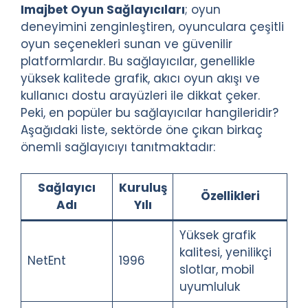
Imajbet Oyun Sağlayıcıları
; oyun
deneyimini zenginleştiren, oyunculara çeşitli
oyun seçenekleri sunan ve güvenilir
platformlardır. Bu sağlayıcılar, genellikle
yüksek kalitede grafik, akıcı oyun akışı ve
kullanıcı dostu arayüzleri ile dikkat çeker.
Peki, en popüler bu sağlayıcılar hangileridir?
Aşağıdaki liste, sektörde öne çıkan birkaç
önemli sağlayıcıyı tanıtmaktadır:
Sağlayıcı
Kuruluş
Özellikleri
Adı
Yılı
Yüksek grafik
kalitesi, yenilikçi
NetEnt
1996
slotlar, mobil
uyumluluk