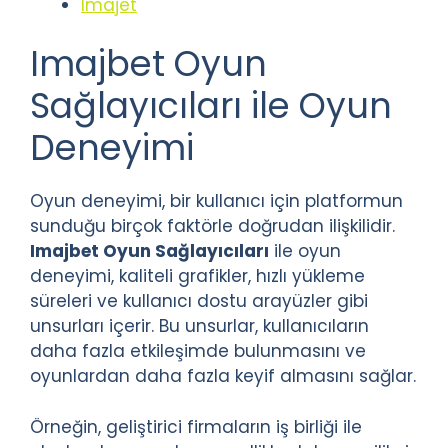
Imajet
Imajbet Oyun
Sağlayıcıları ile Oyun
Deneyimi
Oyun deneyimi, bir kullanıcı için platformun
sunduğu birçok faktörle doğrudan ilişkilidir.
Imajbet Oyun Sağlayıcıları
ile oyun
deneyimi, kaliteli grafikler, hızlı yükleme
süreleri ve kullanıcı dostu arayüzler gibi
unsurları içerir. Bu unsurlar, kullanıcıların
daha fazla etkileşimde bulunmasını ve
oyunlardan daha fazla keyif almasını sağlar.
Örneğin, geliştirici firmaların iş birliği ile