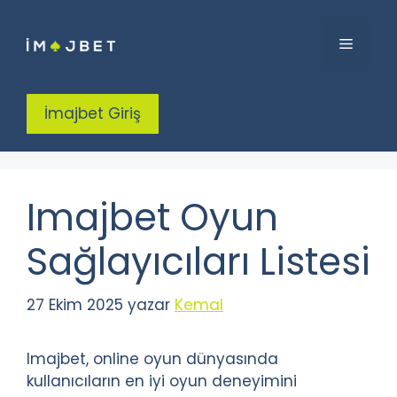
İçeriğe
atla
iMajbet
Menü
İmajbet Giriş
Imajbet Oyun
Sağlayıcıları Listesi
27 Ekim 2025
yazar
Kemal
Imajbet, online oyun dünyasında
kullanıcıların en iyi oyun deneyimini