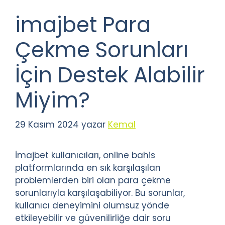
imajbet Para
Çekme Sorunları
İçin Destek Alabilir
Miyim?
29 Kasım 2024
yazar
Kemal
İmajbet kullanıcıları, online bahis
platformlarında en sık karşılaşılan
problemlerden biri olan para çekme
sorunlarıyla karşılaşabiliyor. Bu sorunlar,
kullanıcı deneyimini olumsuz yönde
etkileyebilir ve güvenilirliğe dair soru