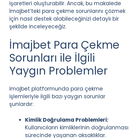
işaretleri oluşturabilir. Ancak, bu makalede
İmajbet’teki para çekme sorunlarını çözmek
için nasıl destek alabileceğinizi detaylı bir
şekilde inceleyeceğiz.
İmajbet Para Çekme
Sorunları ile İlgili
Yaygın Problemler
İmajbet platformunda para çekme
işlemleriyle ilgili bazı yaygın sorunlar
şunlardır:
Kimlik Doğrulama Problemleri:
Kullanıcıların kimliklerinin doğrulanması
sürecinde yaşanan aksaklıklar.