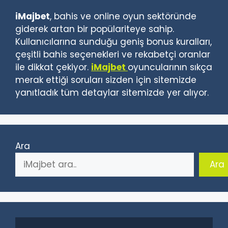
iMajbet
, bahis ve online oyun sektöründe
giderek artan bir popülariteye sahip.
Kullanıcılarına sunduğu geniş bonus kuralları,
çeşitli bahis seçenekleri ve rekabetçi oranlar
ile dikkat çekiyor.
iMajbet
oyuncularının sıkça
merak ettiği soruları sizden için sitemizde
yanıtladık tüm detaylar sitemizde yer alıyor.
Ara
Ara