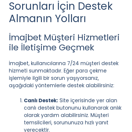
Sorunları İçin Destek
Almanın Yolları
İmajbet Müşteri Hizmetleri
ile İletişime Geçmek
İmajbet, kullanıcılarına 7/24 müşteri destek
hizmeti sunmaktadır. Eğer para çekme
işlemiyle ilgili bir sorun yaşıyorsanız,
aşağıdaki yöntemlerle destek alabilirsiniz:
Canlı Destek:
Site içerisinde yer alan
canlı destek butonunu kullanarak anlık
olarak yardım alabilirsiniz. Müşteri
temsilcileri, sorununuza hızlı yanıt
verecektir.