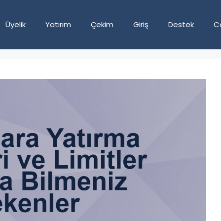
Üyelik
Yatırım
Çekim
Giriş
Destek
C