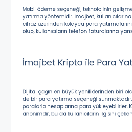
Mobil ödeme seçeneği, teknolojinin gelişmes
yatırma yöntemidir. İmajbet, kullanıcıların
cihaz üzerinden kolayca para yatırmalarını
olup, kullanıcıların telefon faturalarına yansı
İmajbet Kripto ile Para Ya
Dijital çağın en büyük yeniliklerinden biri ola
de bir para yatırma seçeneği sunmaktadır. K
paralarla hesaplarına para yükleyebilirler. Kr
anonimdir, bu da kullanıcıların ilgisini çeken