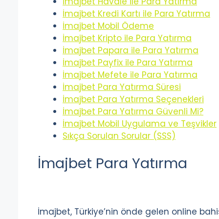
İmajbet Havale ile Para Yatırma
İmajbet Kredi Kartı ile Para Yatırma
İmajbet Mobil Ödeme
İmajbet Kripto ile Para Yatırma
İmajbet Papara ile Para Yatırma
İmajbet Payfix ile Para Yatırma
İmajbet Mefete ile Para Yatırma
İmajbet Para Yatırma Süresi
İmajbet Para Yatırma Seçenekleri
İmajbet Para Yatırma Güvenli Mi?
İmajbet Mobil Uygulama ve Teşvikler
Sıkça Sorulan Sorular (SSS)
İmajbet Para Yatırma
İmajbet, Türkiye’nin önde gelen online bahi