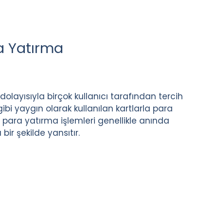
ra Yatırma
i dolayısıyla birçok kullanıcı tarafından tercih
ibi yaygın olarak kullanılan kartlarla para
para yatırma işlemleri genellikle anında
 bir şekilde yansıtır.