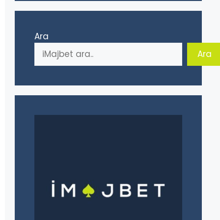
Ara
Ara