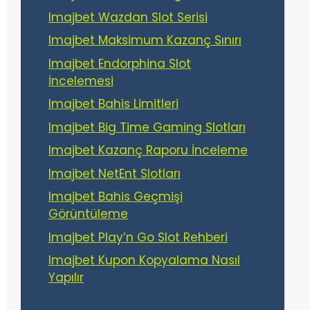
Imajbet Wazdan Slot Serisi
Imajbet Maksimum Kazanç Sınırı
Imajbet Endorphina Slot
İncelemesi
Imajbet Bahis Limitleri
Imajbet Big Time Gaming Slotları
Imajbet Kazanç Raporu İnceleme
Imajbet NetEnt Slotları
Imajbet Bahis Geçmişi
Görüntüleme
Imajbet Play’n Go Slot Rehberi
Imajbet Kupon Kopyalama Nasıl
Yapılır