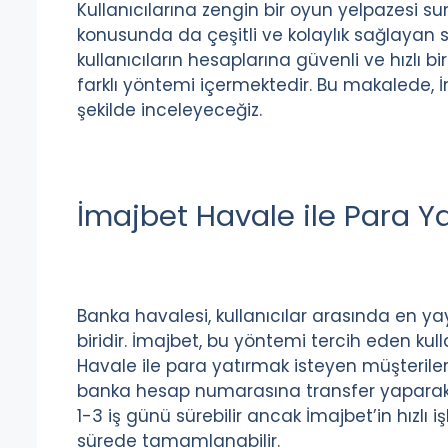
Kullanıcılarına zengin bir oyun yelpazesi s
konusunda da çeşitli ve kolaylık sağlayan 
kullanıcıların hesaplarına güvenli ve hızlı b
farklı yöntemi içermektedir. Bu makalede, 
şekilde inceleyeceğiz.
İmajbet Havale ile Para Y
Banka havalesi, kullanıcılar arasında en y
biridir. İmajbet, bu yöntemi tercih eden kul
Havale ile para yatırmak isteyen müşteriler
banka hesap numarasına transfer yaparak i
1-3 iş günü sürebilir ancak İmajbet’in hızlı 
sürede tamamlanabilir.