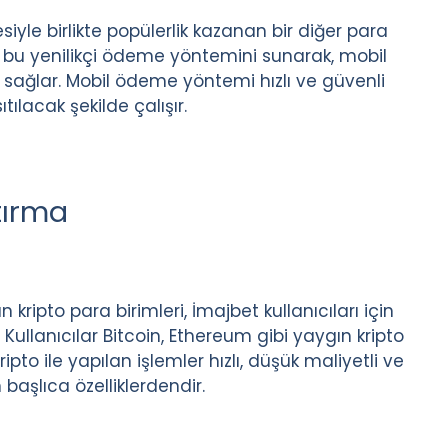
iyle birlikte popülerlik kazanan bir diğer para
a bu yenilikçi ödeme yöntemini sunarak, mobil
 sağlar. Mobil ödeme yöntemi hızlı ve güvenli
tılacak şekilde çalışır.
tırma
n kripto para birimleri, İmajbet kullanıcıları için
ullanıcılar Bitcoin, Ethereum gibi yaygın kripto
ipto ile yapılan işlemler hızlı, düşük maliyetli ve
 başlıca özelliklerdendir.