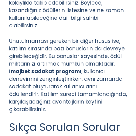
kolaylıkla takip edebilirsiniz. Böylece,
kazandığınız ödüllerin listesine ve ne zaman
kullanılabileceğine dair bilgi sahibi
olabilirsiniz.
Unutulmaması gereken bir diğer husus ise,
katılım sırasında bazı bonusların da devreye
girebileceğidir. Bu bonuslar sayesinde, ödül
miktarınızı artırmak mümkün olmaktadır.
Imajbet sadakat programı
, kullanıcı
deneyimini zenginleştirirken, aynı zamanda
sadakat oluşturarak kullanıcılarını
ödüllendirir. Katılım süreci tamamlandığında,
karşılaşacağınız avantajların keyfini
çıkarabilirsiniz.
Sıkça Sorulan Sorular