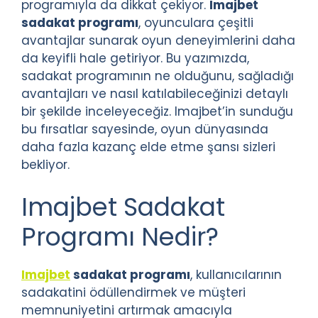
programıyla da dikkat çekiyor.
Imajbet
sadakat programı
, oyunculara çeşitli
avantajlar sunarak oyun deneyimlerini daha
da keyifli hale getiriyor. Bu yazımızda,
sadakat programının ne olduğunu, sağladığı
avantajları ve nasıl katılabileceğinizi detaylı
bir şekilde inceleyeceğiz. Imajbet’in sunduğu
bu fırsatlar sayesinde, oyun dünyasında
daha fazla kazanç elde etme şansı sizleri
bekliyor.
Imajbet Sadakat
Programı Nedir?
Imajbet
sadakat programı
, kullanıcılarının
sadakatini ödüllendirmek ve müşteri
memnuniyetini artırmak amacıyla