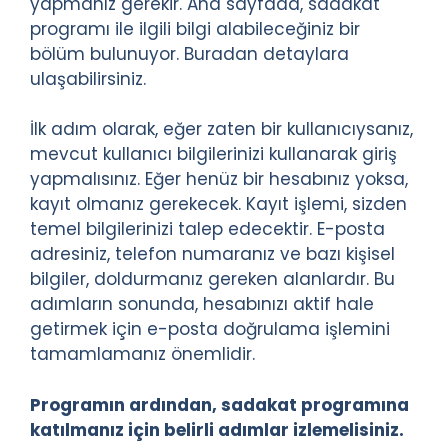
yapmanız gerekir. Ana sayfada, sadakat
programı ile ilgili bilgi alabileceğiniz bir
bölüm bulunuyor. Buradan detaylara
ulaşabilirsiniz.
İlk adım olarak, eğer zaten bir kullanıcıysanız,
mevcut kullanıcı bilgilerinizi kullanarak giriş
yapmalısınız. Eğer henüz bir hesabınız yoksa,
kayıt olmanız gerekecek. Kayıt işlemi, sizden
temel bilgilerinizi talep edecektir. E-posta
adresiniz, telefon numaranız ve bazı kişisel
bilgiler, doldurmanız gereken alanlardır. Bu
adımların sonunda, hesabınızı aktif hale
getirmek için e-posta doğrulama işlemini
tamamlamanız önemlidir.
Programın ardından, sadakat programına
katılmanız için belirli adımlar izlemelisiniz.