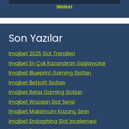
iMajbet
Son Yazılar
Imajbet 2025 Slot Trendleri
Imajbet En Çok Kazandıran Sağlayıcılar
Imajbet Blueprint Gaming Slotları
Imajbet Betsoft Slotları
Imajbet Relax Gaming Slotları
Imajbet Wazdan Slot Serisi
Imajbet Maksimum Kazanç Sınırı
Imajbet Endorphina Slot İncelemesi