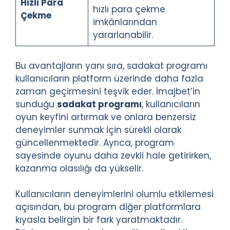
Hızlı Para
hızlı para çekme
Çekme
imkânlarından
yararlanabilir.
Bu avantajların yanı sıra, sadakat programı
kullanıcıların platform üzerinde daha fazla
zaman geçirmesini teşvik eder. İmajbet’in
sunduğu
sadakat programı
, kullanıcıların
oyun keyfini artırmak ve onlara benzersiz
deneyimler sunmak için sürekli olarak
güncellenmektedir. Ayrıca, program
sayesinde oyunu daha zevkli hale getirirken,
kazanma olasılığı da yükselir.
Kullanıcıların deneyimlerini olumlu etkilemesi
açısından, bu program diğer platformlara
kıyasla belirgin bir fark yaratmaktadır.