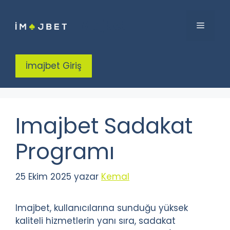
İçeriğe
atla
iMajbet
Menü
İmajbet Giriş
Imajbet Sadakat
Programı
25 Ekim 2025
yazar
Kemal
Imajbet, kullanıcılarına sunduğu yüksek
kaliteli hizmetlerin yanı sıra, sadakat