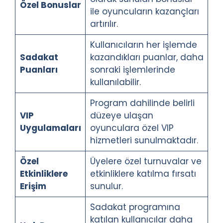
Özel Bonuslar
ile oyuncuların kazançları
artırılır.
Kullanıcıların her işlemde
Sadakat
kazandıkları puanlar, daha
Puanları
sonraki işlemlerinde
kullanılabilir.
Program dahilinde belirli
VIP
düzeye ulaşan
Uygulamaları
oyunculara özel VIP
hizmetleri sunulmaktadır.
Özel
Üyelere özel turnuvalar ve
Etkinliklere
etkinliklere katılma fırsatı
Erişim
sunulur.
Sadakat programına
katılan kullanıcılar daha