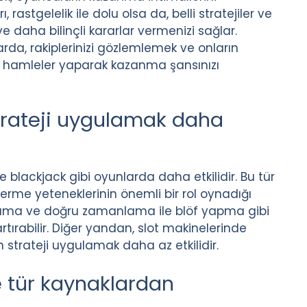
 rastgelelik ile dolu olsa da, belli stratejiler ve
e daha bilinçli kararlar vermenizi sağlar.
larda, rakiplerinizi gözlemlemek ve onların
jik hamleler yaparak kazanma şansınızı
trateji uygulamak daha
e blackjack gibi oyunlarda daha etkilidir. Bu tür
erme yeteneklerinin önemli bir rol oynadığı
 okuma ve doğru zamanlama ile blöf yapma gibi
artırabilir. Diğer yandan, slot makinelerinde
trateji uygulamak daha az etkilidir.
ne tür kaynaklardan