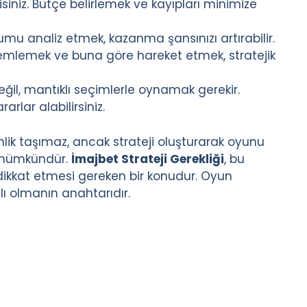
isiniz. Bütçe belirlemek ve kayıpları minimize
umu analiz etmek, kazanma şansınızı artırabilir.
lemlemek ve buna göre hareket etmek, stratejik
eğil, mantıklı seçimlerle oynamak gerekir.
arlar alabilirsiniz.
ik taşımaz, ancak strateji oluşturarak oyunu
k mümkündür.
İmajbet Strateji Gerekliği
, bu
kkat etmesi gereken bir konudur. Oyun
ılı olmanın anahtarıdır.