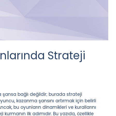
larında Strateji
şansa bağlı değildir; burada strateji
yuncu, kazanma şansını artırmak için belirli
Ancak, bu oyunların dinamikleri ve kurallarını
ji kurmanın ilk adımıdır. Bu yazıda, özellikle