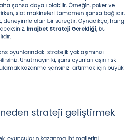
 daha şansa dayalı olabilir. Örneğin, poker ve
irirken, slot makineleri tamamen şansa bağlıdır.
k, deneyimle olan bir süreçtir. Oynadıkça, hangi
eceksiniz.
İmajbet Strateji Gerekliği
, bu
dır.
s oyunlarındaki stratejik yaklaşımınızı
lirsiniz. Unutmayın ki, şans oyunları aşırı risk
ygulamak kazanma şansınızı artırmak için büyük
neden strateji geliştirmek
ek, oyuncuların kazanma ihtimallerini