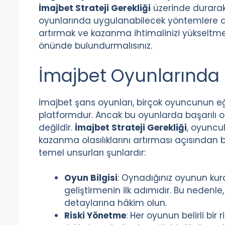
İmajbet Strateji Gerekliği
üzerinde durarak
oyunlarında uygulanabilecek yöntemlere det
artırmak ve kazanma ihtimalinizi yükseltmek
önünde bulundurmalısınız.
İmajbet Oyunlarında 
İmajbet şans oyunları, birçok oyuncunun eğ
platformdur. Ancak bu oyunlarda başarılı o
değildir.
İmajbet Strateji Gerekliği
, oyuncu
kazanma olasılıklarını artırması açısından b
temel unsurları şunlardır:
Oyun Bilgisi
: Oynadığınız oyunun kural
geliştirmenin ilk adımıdır. Bu neden
detaylarına hâkim olun.
Riski Yönetme
: Her oyunun belirli bir r