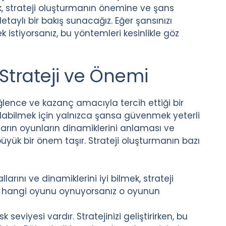
, strateji oluşturmanın önemine ve şans
aylı bir bakış sunacağız. Eğer şansınızı
 istiyorsanız, bu yöntemleri kesinlikle göz
Strateji ve Önemi
lence ve kazanç amacıyla tercih ettiği bir
labilmek için yalnızca şansa güvenmek yeterli
ların oyunların dinamiklerini anlaması ve
üyük bir önem taşır. Strateji oluşturmanın bazı
larını ve dinamiklerini iyi bilmek, strateji
le, hangi oyunu oynuyorsanız o oyunun
isk seviyesi vardır. Stratejinizi geliştirirken, bu