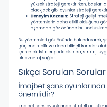
yüksek strateji gerektirirken, bazıları
blackjack gibi oyunlar strateji gerekt
Deneyim Kazanın:
Strateji geliştirme
yöntemlerin daha etkili olduğunu gör
aşamada göz önünde bulundurulmalı
Bu yöntemleri göz önünde bulundurarak, şan
güçlendirebilir ve daha bilinçli kararlar alabi
içeren aktiviteler pode olsa da, strateji u
bir avantaj sağlar.
Sıkça Sorulan Sorular
İmajbet şans oyunlarında 
önemlidir?
İmajbet şans oyunlarında strateji geliştirm