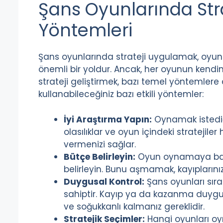
Şans Oyunlarında Str
Yöntemleri
Şans oyunlarında strateji uygulamak, oyuncu
önemli bir yoldur. Ancak, her oyunun kendin
strateji geliştirmek, bazı temel yöntemler
kullanabileceğiniz bazı etkili yöntemler:
İyi Araştırma Yapın:
Oynamak istediği
olasılıklar ve oyun içindeki stratejile
vermenizi sağlar.
Bütçe Belirleyin:
Oyun oynamaya baş
belirleyin. Bunu aşmamak, kayıplarını
Duygusal Kontrol:
Şans oyunları sır
sahiptir. Kayıp ya da kazanma duygusu 
ve soğukkanlı kalmanız gereklidir.
Stratejik Seçimler:
Hangi oyunları oy