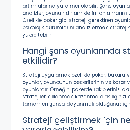
artırmalarına yardımcı olabilir. Şans oyunları,
analizler, oyunun dinamiklerini anlamanızı v
Özellikle poker gibi strateji gerektiren oyun
psikolojik durumlarını analiz etmek, strate
yükseltebilir.
Hangi şans oyunlarında s
etkilidir?
Strateji uygulamak özellikle poker, bakara v
oyunlar, oyuncunun becerilerinin ve karar v
oyunlardır. Örneğin, pokerde rakiplerinizi
stratejiler kullanmak, kazanma olasılığınızı 
tamamen şansa dayanmalı olduğunuz için s
Strateji geliştirmek için 
yararlanabilirim?