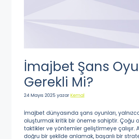
İmajbet Şans Oyun
Gerekli Mi?
24 Mayıs 2025
yazar
Kemal
İmajbet dünyasında şans oyunları, yalnızca 
oluşturmak kritik bir öneme sahiptir. Çoğu o
taktikler ve yöntemler geliştirmeye çalışır. 
doğru bir şekilde anlamak, başarılı bir strate