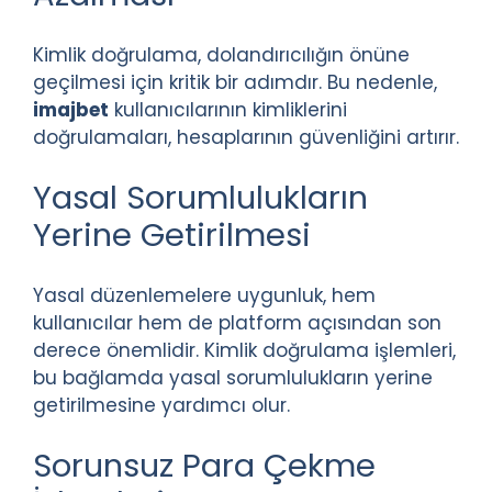
Kimlik doğrulama, dolandırıcılığın önüne
geçilmesi için kritik bir adımdır. Bu nedenle,
imajbet
kullanıcılarının kimliklerini
doğrulamaları, hesaplarının güvenliğini artırır.
Yasal Sorumlulukların
Yerine Getirilmesi
Yasal düzenlemelere uygunluk, hem
kullanıcılar hem de platform açısından son
derece önemlidir. Kimlik doğrulama işlemleri,
bu bağlamda yasal sorumlulukların yerine
getirilmesine yardımcı olur.
Sorunsuz Para Çekme