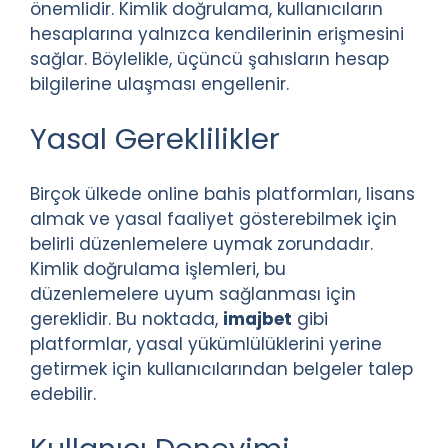
önemlidir. Kimlik doğrulama, kullanıcıların
hesaplarına yalnızca kendilerinin erişmesini
sağlar. Böylelikle, üçüncü şahısların hesap
bilgilerine ulaşması engellenir.
Yasal Gereklilikler
Birçok ülkede online bahis platformları, lisans
almak ve yasal faaliyet gösterebilmek için
belirli düzenlemelere uymak zorundadır.
Kimlik doğrulama işlemleri, bu
düzenlemelere uyum sağlanması için
gereklidir. Bu noktada,
imajbet
gibi
platformlar, yasal yükümlülüklerini yerine
getirmek için kullanıcılarından belgeler talep
edebilir.