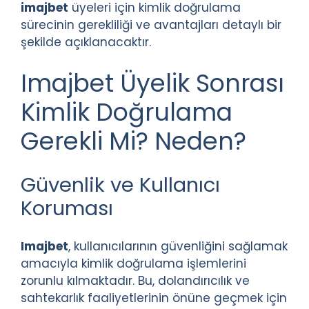
imajbet
üyeleri için kimlik doğrulama
sürecinin gerekliliği ve avantajları detaylı bir
şekilde açıklanacaktır.
Imajbet Üyelik Sonrası
Kimlik Doğrulama
Gerekli Mi? Neden?
Güvenlik ve Kullanıcı
Koruması
Imajbet
, kullanıcılarının güvenliğini sağlamak
amacıyla kimlik doğrulama işlemlerini
zorunlu kılmaktadır. Bu, dolandırıcılık ve
sahtekarlık faaliyetlerinin önüne geçmek için