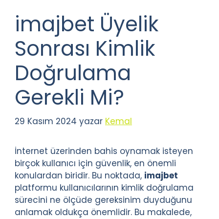
imajbet Üyelik
Sonrası Kimlik
Doğrulama
Gerekli Mi?
29 Kasım 2024
yazar
Kemal
İnternet üzerinden bahis oynamak isteyen
birçok kullanıcı için güvenlik, en önemli
konulardan biridir. Bu noktada,
imajbet
platformu kullanıcılarının kimlik doğrulama
sürecini ne ölçüde gereksinim duyduğunu
anlamak oldukça önemlidir. Bu makalede,