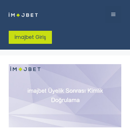
İçeriğe
atla
iMajbet
Menü
İmajbet Giriş