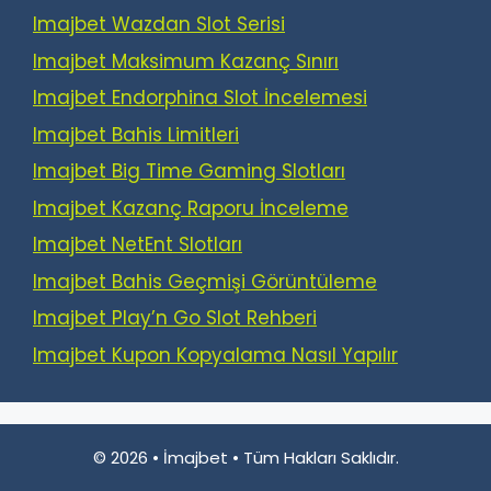
Imajbet Wazdan Slot Serisi
Imajbet Maksimum Kazanç Sınırı
Imajbet Endorphina Slot İncelemesi
Imajbet Bahis Limitleri
Imajbet Big Time Gaming Slotları
Imajbet Kazanç Raporu İnceleme
Imajbet NetEnt Slotları
Imajbet Bahis Geçmişi Görüntüleme
Imajbet Play’n Go Slot Rehberi
Imajbet Kupon Kopyalama Nasıl Yapılır
© 2026 • İmajbet • Tüm Hakları Saklıdır.