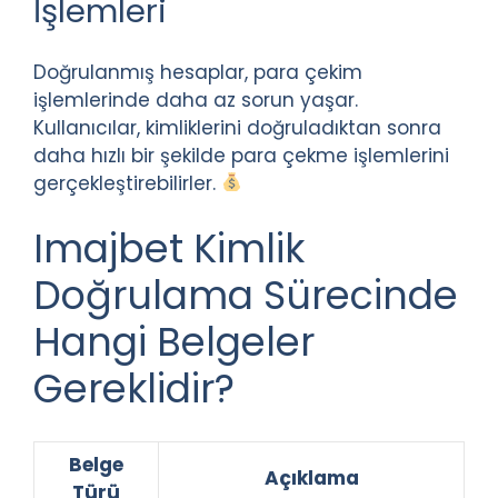
İşlemleri
Doğrulanmış hesaplar, para çekim
işlemlerinde daha az sorun yaşar.
Kullanıcılar, kimliklerini doğruladıktan sonra
daha hızlı bir şekilde para çekme işlemlerini
gerçekleştirebilirler.
Imajbet Kimlik
Doğrulama Sürecinde
Hangi Belgeler
Gereklidir?
Belge
Açıklama
Türü