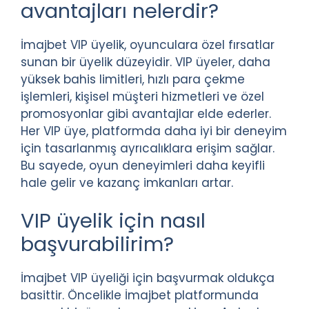
avantajları nelerdir?
İmajbet VIP üyelik, oyunculara özel fırsatlar
sunan bir üyelik düzeyidir. VIP üyeler, daha
yüksek bahis limitleri, hızlı para çekme
işlemleri, kişisel müşteri hizmetleri ve özel
promosyonlar gibi avantajlar elde ederler.
Her VIP üye, platformda daha iyi bir deneyim
için tasarlanmış ayrıcalıklara erişim sağlar.
Bu sayede, oyun deneyimleri daha keyifli
hale gelir ve kazanç imkanları artar.
VIP üyelik için nasıl
başvurabilirim?
İmajbet VIP üyeliği için başvurmak oldukça
basittir. Öncelikle İmajbet platformunda