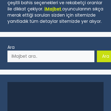
çeşitli bahis seçenekleri ve rekabetçi oranlar
ile dikkat çekiyor.
iMajbet
oyuncularının sıkça
merak ettiği soruları sizden için sitemizde
yanıtladık tüm detaylar sitemizde yer alıyor.
Ara
Ara