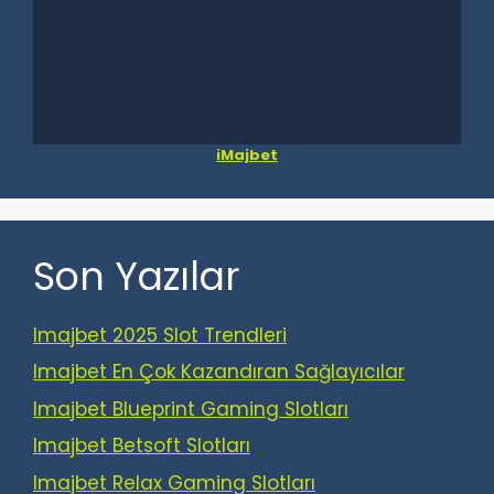
iMajbet
Son Yazılar
Imajbet 2025 Slot Trendleri
Imajbet En Çok Kazandıran Sağlayıcılar
Imajbet Blueprint Gaming Slotları
Imajbet Betsoft Slotları
Imajbet Relax Gaming Slotları