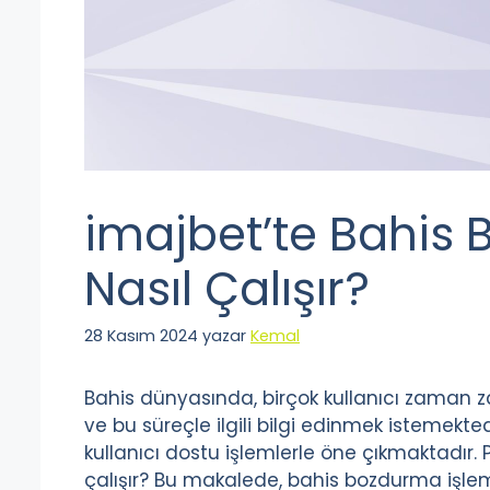
imajbet’te Bahis
Nasıl Çalışır?
28 Kasım 2024
yazar
Kemal
Bahis dünyasında, birçok kullanıcı zaman
ve bu süreçle ilgili bilgi edinmek istemekted
kullanıcı dostu işlemlerle öne çıkmaktadır. 
çalışır? Bu makalede, bahis bozdurma işlem