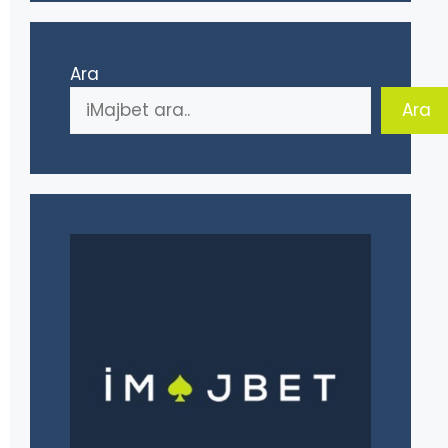
Ara
Ara