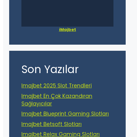
iMajbet
Son Yazılar
Imajbet 2025 Slot Trendleri
Imajbet En Çok Kazandıran
Sağlayıcılar
Imajbet Blueprint Gaming Slotları
Imajbet Betsoft Slotları
Imajbet Relax Gaming Slotları