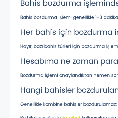
Bahis bozdurma işleminde
Bahis bozdurma işlemi genellikle 1-3 dakika
Her bahis için bozdurma iş
Hayır, bazı bahis türleri için bozdurma işle
Hesabıma ne zaman para a
Bozdurma işlemi onaylandıktan hemen sonra
Hangi bahisler bozdurul
Genellikle kombine bahisler bozdurulamaz; bu
Bu bilgiler ışığında,
imajbet
kullanıcıları içi