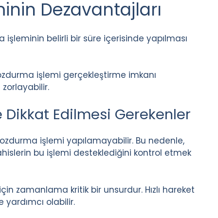
inin Dezavantajları
şleminin belirli bir süre içerisinde yapılması
 bozdurma işlemi gerçekleştirme imkanı
zorlayabilir.
 Dikkat Edilmesi Gerekenler
bozdurma işlemi yapılamayabilir. Bu nedenle,
erin bu işlemi desteklediğini kontrol etmek
in zamanlama kritik bir unsurdur. Hızlı hareket
 yardımcı olabilir.