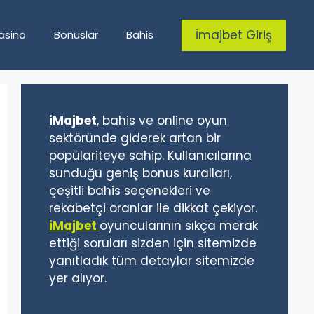
İmajbet Giriş
asino
Bonuslar
Bahis
iMajbet
, bahis ve online oyun
sektöründe giderek artan bir
popülariteye sahip. Kullanıcılarına
sunduğu geniş bonus kuralları,
çeşitli bahis seçenekleri ve
rekabetçi oranlar ile dikkat çekiyor.
iMajbet
oyuncularının sıkça merak
ettiği soruları sizden için sitemizde
yanıtladık tüm detaylar sitemizde
yer alıyor.