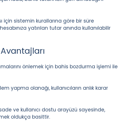
için sistemin kurallarına göre bir süre
hesabınıza yatırılan tutar anında kullanılabilir
Avantajları
şamalarını önlemek için bahis bozdurma işlemi ile
işlem yapma olanağı, kullanıcıların anlık karar
ade ve kullanıcı dostu arayüzü sayesinde,
mek oldukça basittir.