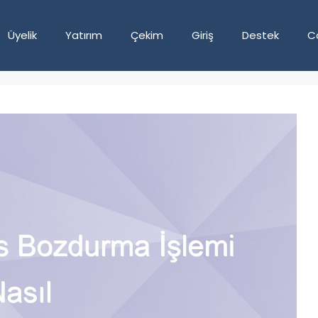
Üyelik
Yatırım
Çekim
Giriş
Destek
C