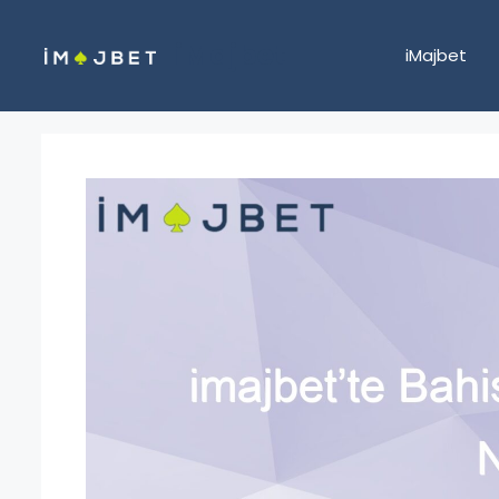
İçeriğe
atla
iMajbet
iMajbet