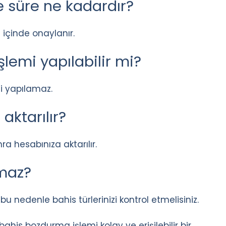
 süre ne kadardır?
 içinde onaylanır.
lemi yapılabilir mi?
mi yapılamaz.
ktarılır?
 hesabınıza aktarılır.
amaz?
 nedenle bahis türlerinizi kontrol etmelisiniz.
n bahis bozdurma işlemi kolay ve erişilebilir bir