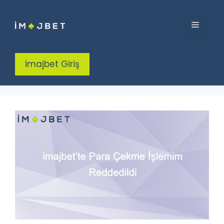
İçeriğe
atla
iMajbet
Menü
İmajbet Giriş