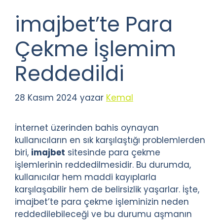
imajbet’te Para
Çekme İşlemim
Reddedildi
28 Kasım 2024
yazar
Kemal
İnternet üzerinden bahis oynayan
kullanıcıların en sık karşılaştığı problemlerden
biri,
imajbet
sitesinde para çekme
işlemlerinin reddedilmesidir. Bu durumda,
kullanıcılar hem maddi kayıplarla
karşılaşabilir hem de belirsizlik yaşarlar. İşte,
imajbet’te para çekme işleminizin neden
reddedilebileceği ve bu durumu aşmanın