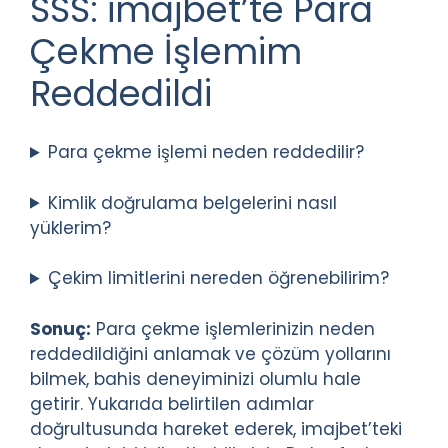
SSS: imajbet’te Para
Çekme İşlemim
Reddedildi
Para çekme işlemi neden reddedilir?
Kimlik doğrulama belgelerini nasıl
yüklerim?
Çekim limitlerini nereden öğrenebilirim?
Sonuç:
Para çekme işlemlerinizin neden
reddedildiğini anlamak ve çözüm yollarını
bilmek, bahis deneyiminizi olumlu hale
getirir. Yukarıda belirtilen adımlar
doğrultusunda hareket ederek, imajbet’teki