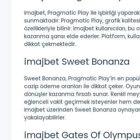
imajbet, Pragmatic Play ile işbirliği yapara
sunmaktadır. Pragmatic Play, grafik kalitesi
özellikleriyle bilinir. imajbet kullanıcıları
kazanma şansı elde ederler. Platform, kulla
dikkat çekmektedir.
imajbet Sweet Bonanza
Sweet Bonanza, Pragmatic Play’in en popüler
cazip ödeme oranları ile dikkat çeker. Oyu
dönüşler kazanma fırsatı sunar. Renkli mey
eğlenceli vakit geçirmek isteyenler hem de 
imajbet üzerinden Sweet Bonanza oynayan k
yakalayabilirler.
imajbet Gates Of Olympu