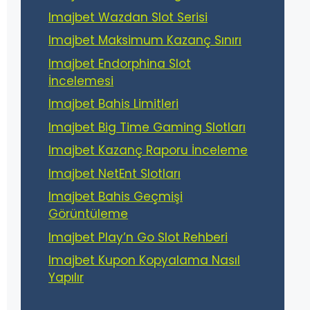
Imajbet Wazdan Slot Serisi
Imajbet Maksimum Kazanç Sınırı
Imajbet Endorphina Slot
İncelemesi
Imajbet Bahis Limitleri
Imajbet Big Time Gaming Slotları
Imajbet Kazanç Raporu İnceleme
Imajbet NetEnt Slotları
Imajbet Bahis Geçmişi
Görüntüleme
Imajbet Play’n Go Slot Rehberi
Imajbet Kupon Kopyalama Nasıl
Yapılır