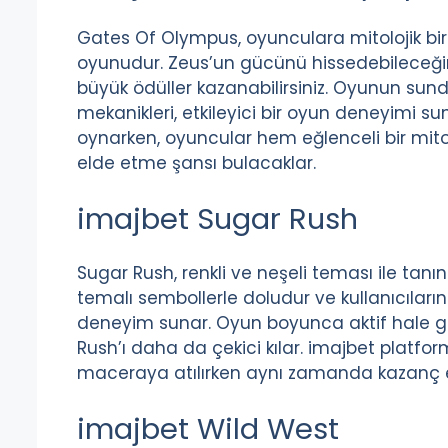
Gates Of Olympus, oyunculara mitolojik bi
oyunudur. Zeus’un gücünü hissedebileceğin
büyük ödüller kazanabilirsiniz. Oyunun sund
mekanikleri, etkileyici bir oyun deneyimi 
oynarken, oyuncular hem eğlenceli bir mit
elde etme şansı bulacaklar.
imajbet Sugar Rush
Sugar Rush, renkli ve neşeli teması ile tan
temalı sembollerle doludur ve kullanıcıları
deneyim sunar. Oyun boyunca aktif hale gel
Rush’ı daha da çekici kılar. imajbet platfo
maceraya atılırken aynı zamanda kazanç el
imajbet Wild West