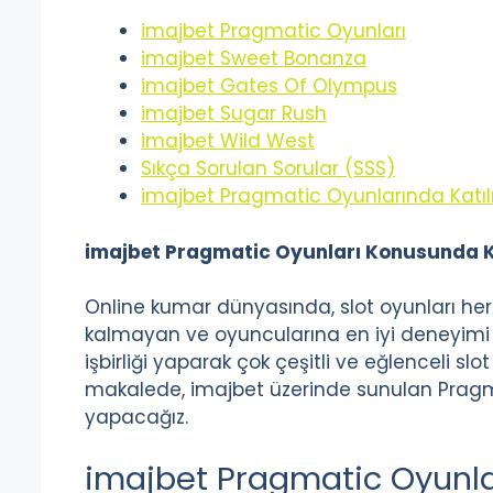
imajbet Pragmatic Oyunları
imajbet Sweet Bonanza
imajbet Gates Of Olympus
imajbet Sugar Rush
imajbet Wild West
Sıkça Sorulan Sorular (SSS)
imajbet Pragmatic Oyunlarında Katı
imajbet Pragmatic Oyunları Konusunda K
Online kumar dünyasında, slot oyunları her 
kalmayan ve oyuncularına en iyi deneyimi
işbirliği yaparak çok çeşitli ve eğlenceli s
makalede, imajbet üzerinde sunulan Pragmat
yapacağız.
imajbet Pragmatic Oyunla