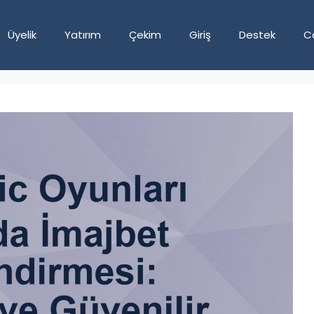
Üyelik
Yatırım
Çekim
Giriş
Destek
C