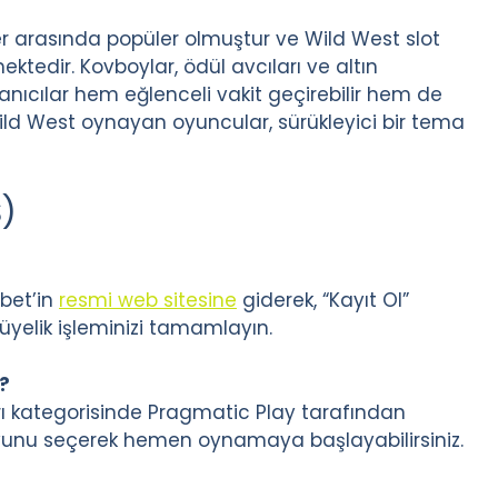
 arasında popüler olmuştur ve Wild West slot
ktedir. Kovboylar, ödül avcıları ve altın
anıcılar hem eğlenceli vakit geçirebilir hem de
Wild West oynayan oyuncular, sürükleyici bir tema
S)
jbet’in
resmi web sitesine
giderek, “Kayıt Ol”
k üyelik işleminizi tamamlayın.
m?
arı kategorisinde Pragmatic Play tarafından
z oyunu seçerek hemen oynamaya başlayabilirsiniz.