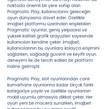
noktada önemli bir yere sahip olan
Pragmatic Play, kullanıcılarını geleceğin
oyun dünyasına davet eder. Özellikle
imajbet platformu üzerinden erişilebilen
Pragmatic oyunlar, geniş yelpazesi ve
yüksek kaliteli grafik arayüzleri sayesinde
kullanıcıları kendine çeker. İmajbet,
kullanıcılarının bu oyunlara kolayca erişimini
sağlarken, sağladığı güvenli ve keyifli oyun
deneyimi ile de tercih edilen bir platform
haline gelmiştir.
Pragmatic Play, slot oyunlarından canlı
kumarhane oyunlarına kadar birçok farklı
kategoriye yayılır ve özellikle oyunlarının
mobil uyumlu olmasıyla dikkat çeker. Her
oyun yeni bir macera sunarken, imajbet