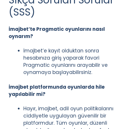
(SSS)
İmajbet’te Pragmatic oyunlarını nasıl
oynarım?
İmajbet’e kayıt olduktan sonra
hesabınıza giriş yaparak favori
Pragmatic oyunlarını arayabilir ve
oynamaya başlayabilirsiniz.
İmajbet platformunda oyunlarda hile
yapılabilir mi?
Hayır, imajbet, adil oyun politikalarını
ciddiyetle uygulayan güvenilir bir
platformdur. Tüm oyunlar, düzenli