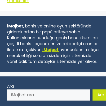
Gerekenler
iMajbet
, bahis ve online oyun sektöründe
giderek artan bir popülariteye sahip.
Kullanıcılarına sunduğu geniş bonus kuralları,
çeşitli bahis seçenekleri ve rekabetçi oranlar
ile dikkat çekiyor.
iMajbet
oyuncularının sıkça
merak ettiği soruları sizden için sitemizde
yanıtladık tüm detaylar sitemizde yer alıyor.
Ara
Ara