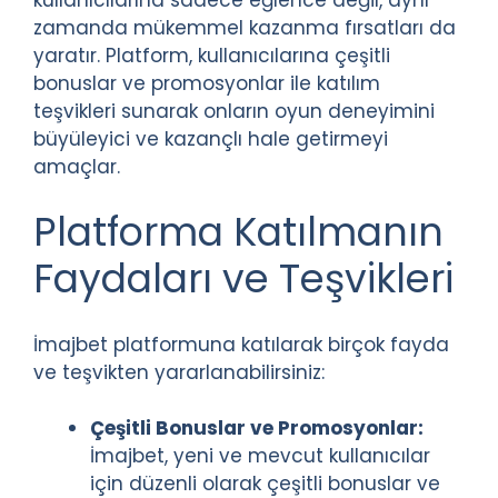
zamanda mükemmel kazanma fırsatları da
yaratır. Platform, kullanıcılarına çeşitli
bonuslar ve promosyonlar ile katılım
teşvikleri sunarak onların oyun deneyimini
büyüleyici ve kazançlı hale getirmeyi
amaçlar.
Platforma Katılmanın
Faydaları ve Teşvikleri
İmajbet platformuna katılarak birçok fayda
ve teşvikten yararlanabilirsiniz:
Çeşitli Bonuslar ve Promosyonlar:
İmajbet, yeni ve mevcut kullanıcılar
için düzenli olarak çeşitli bonuslar ve