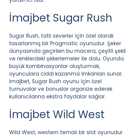
İmajbet Sugar Rush
Sugar Rush, tatlı severler için özel olarak
tasarlanmış bir Pragmatic oyunudur. Şeker
dünyasında geçirilen bu macera, çeşitli şekil
ve renklerdeki şekerlemeler ile dolu. Oyunda
büyük kombinasyonlar oluşturmak,
oyunculara ciddi kazanma imkanları sunar.
İmajbet, Sugar Rush oyunu için özel
turnuvalar ve bonuslar organize ederek
kullanıcılarına ekstra faydalar sağlar.
İmajbet Wild West
Wild West, western temalı bir slot oyunudur