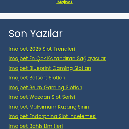
iMajbet
Son Yazılar
Imajbet 2025 Slot Trendleri
Imajbet En Çok Kazandıran Sağlayıcılar
Imajbet Blueprint Gaming Slotları
Imajbet Betsoft Slotları
Imajbet Relax Gaming Slotları
Imajbet Wazdan Slot Serisi
Imajbet Maksimum Kazanç Sınırı
Imajbet Endorphina Slot İncelemesi
Imajbet Bahis Limitleri