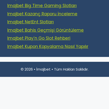
Imajbet Big Time Gaming Slotları
Imajbet Kazanç Raporu İnceleme
Imajbet NetEnt Slotları
Imajbet Bahis Geçmişi Görüntüleme
Imajbet Play’n Go Slot Rehberi
Imajbet Kupon Kopyalama Nasıl Yapılır
© 2026 • İmajbet • Tüm Hakları Saklıdır.