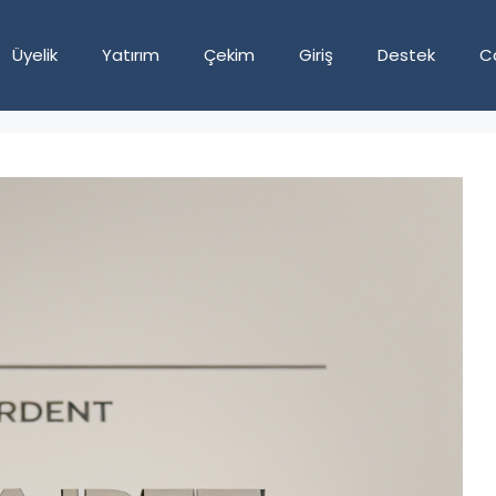
Üyelik
Yatırım
Çekim
Giriş
Destek
C