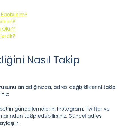
 Edebilirim?
ilirim?
a Olur?
lerdir?
iğini Nasıl Takip
usunu anladığınızda, adres değişikliklerini takip
niz:
jbet’in güncellemelerini Instagram, Twitter ve
arından takip edebilirsiniz. Güncel adres
ylaşılır.