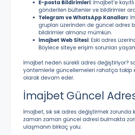
E-posta Bildirimleri
: İmajbet’e kayıtl
gönderilen bültenler ve bildirimler ar
Telegram ve WhatsApp Kanalları
: 
grupları üzerinden de güncel adres bilgi
bildirimler almanız mümkün.
İmajbet Web Sitesi
: Eski adres üzeri
Böylece siteye erişim sorunları yaşa
İmajbet neden sürekli adres değiştiriyor? so
yöntemlerle güncellemeleri rahatça takip ed
olarak devam eder.
İmajbet Güncel Adresi
İmajbet, sık sık adres değiştirmek zorunda ka
zaman zaman güncel adresi bulmakta zorlan
ulaşmanın birkaç yolu: