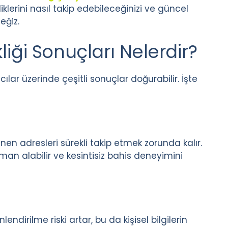
klerini nasıl takip edebileceğinizi ve güncel
eğiz.
liği Sonuçları Nelerdir?
cılar üzerinde çeşitli sonuçlar doğurabilir. İşte
enen adresleri sürekli takip etmek zorunda kalır.
an alabilir ve kesintisiz bahis deneyimini
endirilme riski artar, bu da kişisel bilgilerin