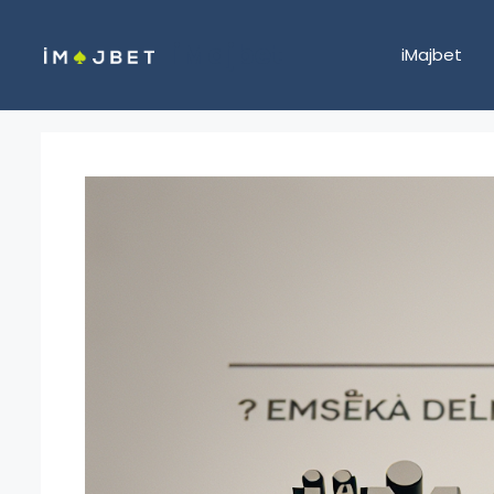
İçeriğe
atla
iMajbet
iMajbet