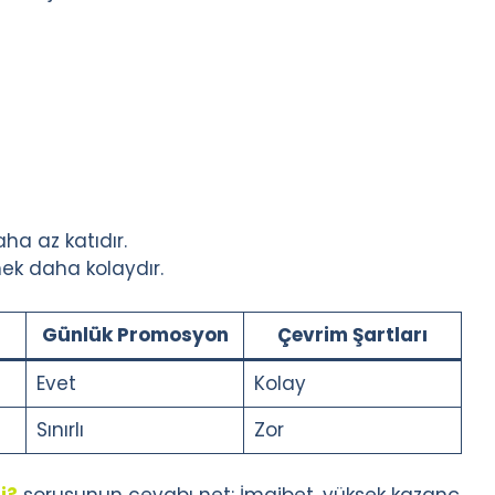
ha az katıdır.
ek daha kolaydır.
Günlük Promosyon
Çevrim Şartları
Evet
Kolay
Sınırlı
Zor