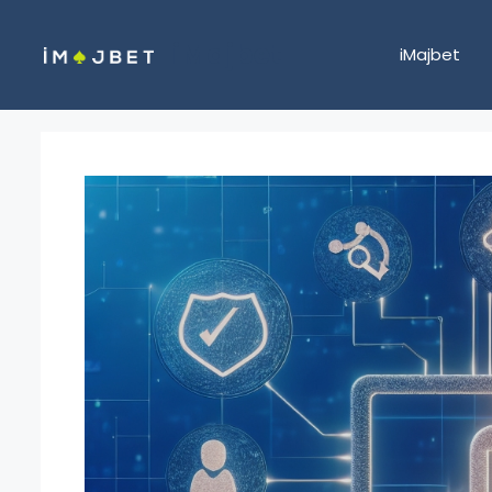
İçeriğe
atla
iMajbet
iMajbet