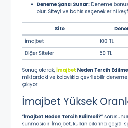
Deneme Şansı Sunar:
Deneme bonusları
olur. Siteyi ve bahis seçeneklerini ke
Site
Dene
İmajbet
100 TL
Diğer Siteler
50 TL
Sonuç olarak,
İmajbet
Neden Tercih Edilme
miktardaki ve kolaylıkla çevrilebilir denem
çıkıyor.
İmajbet Yüksek Oranl
“
İmajbet Neden Tercih Edilmeli?
” sorusunun
sunmasıdır. İmajbet, kullanıcılarına çeşitli s