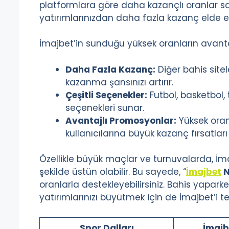
platformlara göre daha kazançlı oranlar sa
yatırımlarınızdan daha fazla kazanç elde ede
İmajbet’in sunduğu yüksek oranların avantaj
Daha Fazla Kazanç:
Diğer bahis site
kazanma şansınızı artırır.
Çeşitli Seçenekler:
Futbol, basketbol, 
seçenekleri sunar.
Avantajlı Promosyonlar:
Yüksek oran
kullanıcılarına büyük kazanç fırsatları 
Özellikle büyük maçlar ve turnuvalarda, İma
şekilde üstün olabilir. Bu sayede, “
İmajbet
N
oranlarla destekleyebilirsiniz. Bahis yap
yatırımlarınızı büyütmek için de İmajbet’i ter
Spor Dalları
İmajb