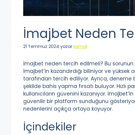
İmajbet Neden Ter
21 Temmuz 2024
yazar
Kemal
İmajbet neden tercih edilmeli? Bu sorunun c
İmajbet’in kazandırdığı biliniyor ve yüksek 
tarafından tercih ediliyor. Ayrıca, deneme bo
şekilde bahis yapma fırsatı buluyor. Hızlı 
kullanıcıların güvenini kazanıyor. İmajbet’in 
güvenilir bir platform sunduğunu gösteriyor
nedenlerini açıkça ortaya koyuyor.
İçindekiler