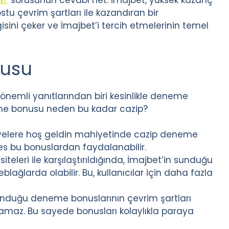
i?
sorusunun cevabı net: İmajbet, yüksek kazanç
stu çevrim şartları ile kazandıran bir
lgisini çeker ve İmajbet’i tercih etmelerinin temel
nusu
nemli yanıtlarından biri kesinlikle deneme
eme bonusu neden bu kadar cazip?
yelere hoş geldin mahiyetinde cazip deneme
kes bu bonuslardan faydalanabilir.
iteleri ile karşılaştırıldığında, İmajbet’in sunduğu
ğlarda olabilir. Bu, kullanıcılar için daha fazla
unduğu deneme bonuslarının çevrim şartları
lamaz. Bu sayede bonusları kolaylıkla paraya